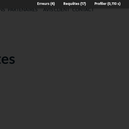
Erreurs (4)
Requêtes (17)
Profiler (0,110
s
)
NS
PARTENAIRES
AVIS CLIENT
CONTACT
tes