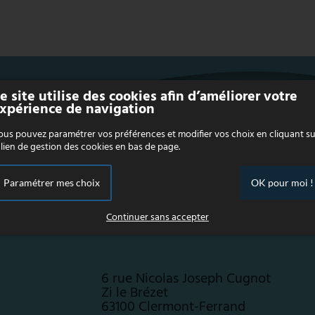
e site utilise des cookies afin d’améliorer votre
xpérience de navigation
us pouvez paramétrer vos préférences et modifier vos choix en cliquant su
 lien de gestion des cookies en bas de page.
85 Rue Jean Moulin
Paramétrer mes choix
OK pour moi !
63360 Gerzat
Port.
06 56 81 26 17
Continuer sans accepter
6 rue Nicolas Joseph Cugnot
Zi le Brézet
63100 Clermont-Ferrand